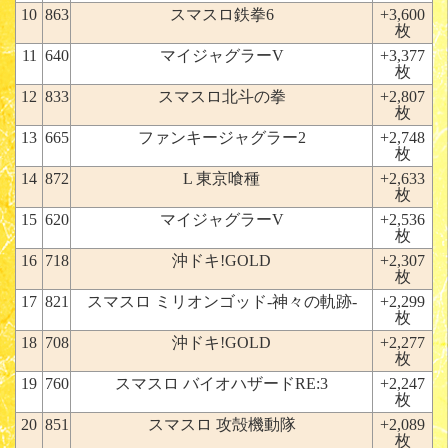
10
863
スマスロ鉄拳6
+3,600
枚
11
640
マイジャグラーV
+3,377
枚
12
833
スマスロ北斗の拳
+2,807
枚
13
665
ファンキージャグラー2
+2,748
枚
14
872
L 東京喰種
+2,633
枚
15
620
マイジャグラーV
+2,536
枚
16
718
沖ドキ!GOLD
+2,307
枚
17
821
スマスロ ミリオンゴッド-神々の軌跡-
+2,299
枚
18
708
沖ドキ!GOLD
+2,277
枚
19
760
スマスロ バイオハザードRE:3
+2,247
枚
20
851
スマスロ 攻殻機動隊
+2,089
枚