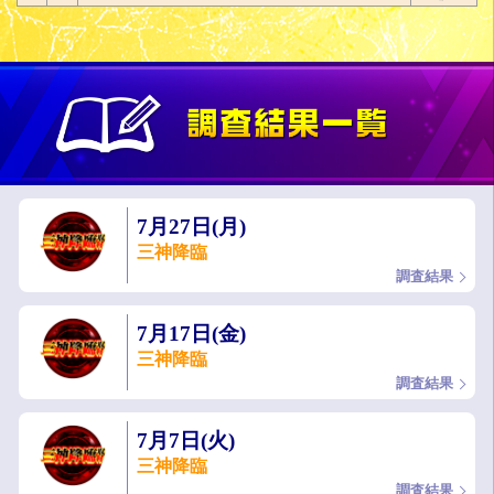
7月27日(月)
三神降臨
調査結果
7月17日(金)
三神降臨
調査結果
7月7日(火)
三神降臨
調査結果