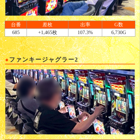
台番
差枚
出率
G数
685
+1,465枚
107.3%
6,730G
ファンキージャグラー2