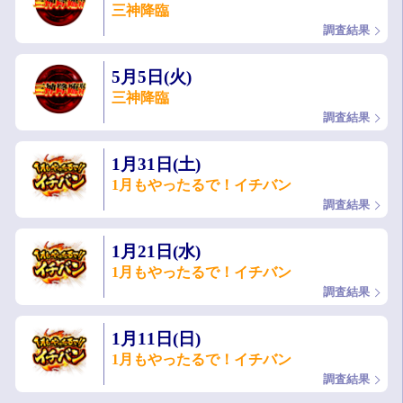
三神降臨
調査結果
5月5日(火)
三神降臨
調査結果
1月31日(土)
1月もやったるで！イチバン
調査結果
1月21日(水)
1月もやったるで！イチバン
調査結果
1月11日(日)
1月もやったるで！イチバン
調査結果