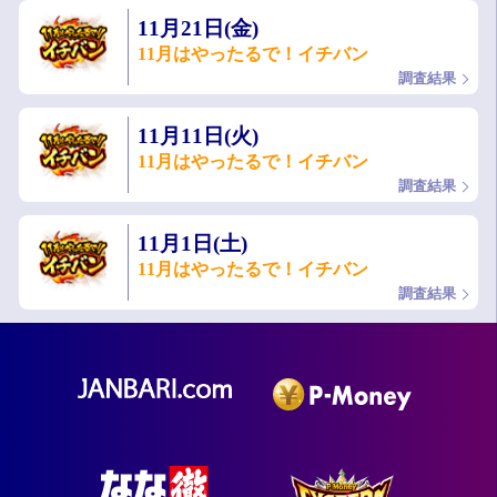
11月21日(金)
11月はやったるで！イチバン
調査結果
11月11日(火)
11月はやったるで！イチバン
調査結果
11月1日(土)
11月はやったるで！イチバン
調査結果