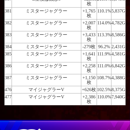
枚
381
ミスタージャグラー
+1,765
110.1%
5,837G
枚
382
ミスタージャグラー
+2,007
114.0%
4,782G
枚
383
ミスタージャグラー
+3,433
113.3%
8,586G
枚
384
ミスタージャグラー
-279枚
96.2%
2,431G
385
ミスタージャグラー
+1,641
111.9%
4,581G
枚
386
ミスタージャグラー
+2,258
111.0%
6,842G
枚
387
ミスタージャグラー
+1,150
108.7%
4,388G
枚
476
マイジャグラーV
+626枚
102.5%
8,375G
477
マイジャグラーV
+2,386
110.0%
7,940G
枚