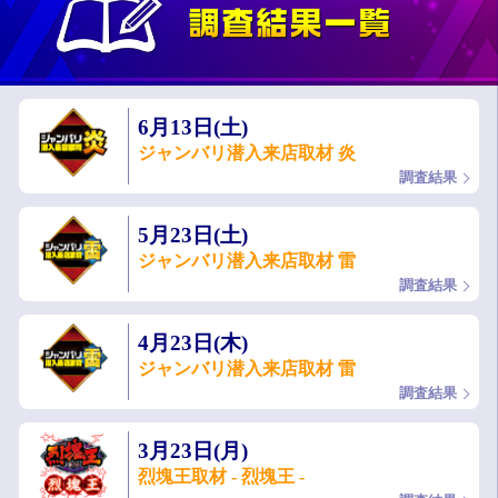
6月13日(土)
ジャンバリ潜入来店取材 炎
調査結果
5月23日(土)
ジャンバリ潜入来店取材 雷
調査結果
4月23日(木)
ジャンバリ潜入来店取材 雷
調査結果
3月23日(月)
烈塊王取材 - 烈塊王 -