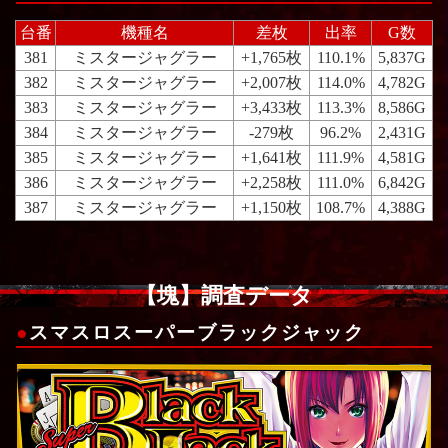
台番
機種名
差枚
出率
G数
381
ミスタージャグラー
+1,765枚
110.1%
5,837G
382
ミスタージャグラー
+2,007枚
114.0%
4,782G
383
ミスタージャグラー
+3,433枚
113.3%
8,586G
384
ミスタージャグラー
-279枚
96.2%
2,431G
385
ミスタージャグラー
+1,641枚
111.9%
4,581G
386
ミスタージャグラー
+2,258枚
111.0%
6,842G
387
ミスタージャグラー
+1,150枚
108.7%
4,388G
【塊】調査データ
スマスロスーパーブラックジャック