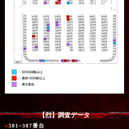
【烈】調査データ
381~387番台