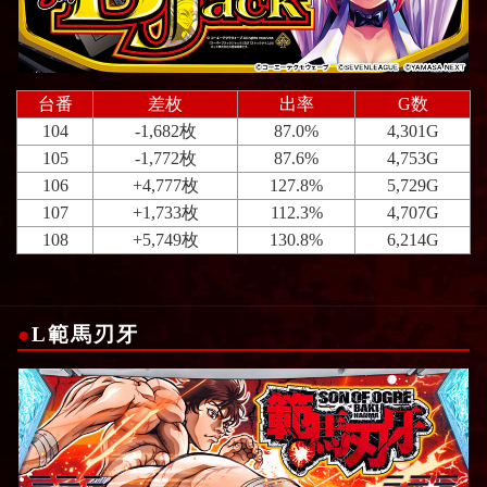
台番
差枚
出率
G数
104
-1,682枚
87.0%
4,301G
105
-1,772枚
87.6%
4,753G
106
+4,777枚
127.8%
5,729G
107
+1,733枚
112.3%
4,707G
108
+5,749枚
130.8%
6,214G
L範馬刃牙