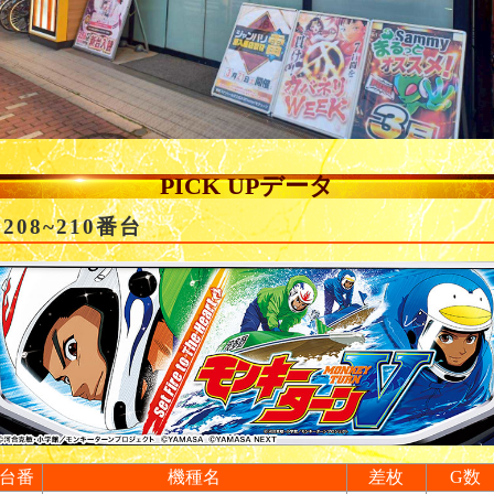
PICK UPデータ
208~210番台
台番
機種名
差枚
G数