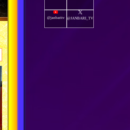
@janbaritv
@JANBARI_TV