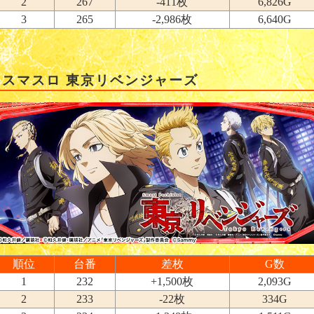
2
267
-411枚
6,826G
3
265
-2,986枚
6,640G
スマスロ 東京リベンジャーズ
順位
台番
差枚
G数
1
232
+1,500枚
2,093G
2
233
-22枚
334G