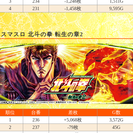
3
234
-1,248枚
1,511G
4
231
-1,458枚
9,595G
スマスロ 北斗の拳 転生の章2
順位
台番
差枚
G数
1
236
+5,068枚
3,572G
2
237
-79枚
45G