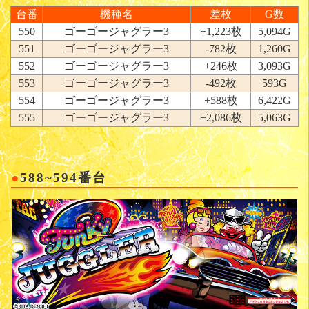
台番
機種名
差枚
G数
550
ゴーゴージャグラー3
+1,223枚
5,094G
551
ゴーゴージャグラー3
-782枚
1,260G
552
ゴーゴージャグラー3
+246枚
3,093G
553
ゴーゴージャグラー3
-492枚
593G
554
ゴーゴージャグラー3
+588枚
6,422G
555
ゴーゴージャグラー3
+2,086枚
5,063G
588~594番台