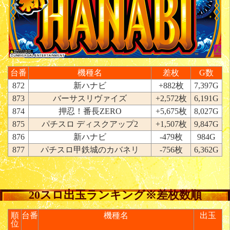
台番
機種名
差枚
G数
872
新ハナビ
+882枚
7,397G
873
バーサスリヴァイズ
+2,572枚
6,191G
874
押忍！番長ZERO
+5,675枚
8,027G
875
パチスロ ディスクアップ2
+1,507枚
9,847G
876
新ハナビ
-479枚
984G
877
パチスロ甲鉄城のカバネリ
-756枚
6,362G
20スロ出玉ランキング※差枚数順
順
台番
機種名
出玉
位