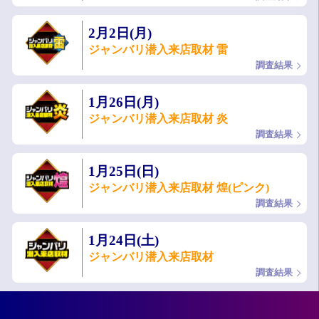
2月2日(月)
ジャンバリ潜入来店取材 雷
調査結果
1月26日(月)
ジャンバリ潜入来店取材 炎
調査結果
1月25日(日)
ジャンバリ潜入来店取材 煌(ピンク)
調査結果
1月24日(土)
ジャンバリ潜入来店取材
調査結果