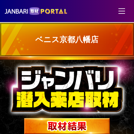
ベニス京都八幡店