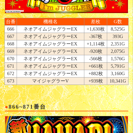
台番
機種名
差枚
G数
666
ネオアイムジャグラーEX
+1,630枚
8,525G
667
ネオアイムジャグラーEX
-367枚
393G
668
ネオアイムジャグラーEX
+1,114枚
2,351G
669
ネオアイムジャグラーEX
-920枚
2,075G
670
ネオアイムジャグラーEX
-566枚
1,576G
671
ネオアイムジャグラーEX
+661枚
5,791G
672
ネオアイムジャグラーEX
+882枚
3,160G
673
マイジャグラーV
+939枚
10,341G
866~871番台