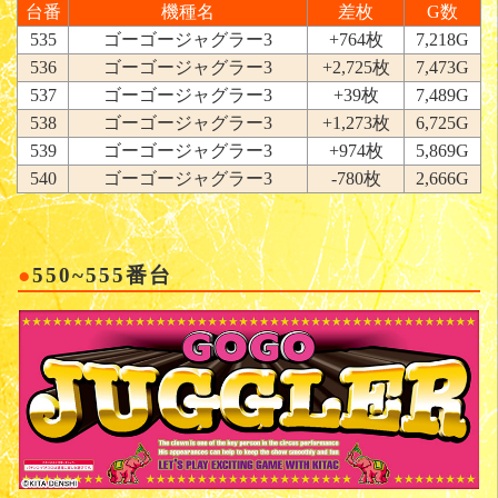
台番
機種名
差枚
G数
535
ゴーゴージャグラー3
+764枚
7,218G
536
ゴーゴージャグラー3
+2,725枚
7,473G
537
ゴーゴージャグラー3
+39枚
7,489G
538
ゴーゴージャグラー3
+1,273枚
6,725G
539
ゴーゴージャグラー3
+974枚
5,869G
540
ゴーゴージャグラー3
-780枚
2,666G
550~555番台