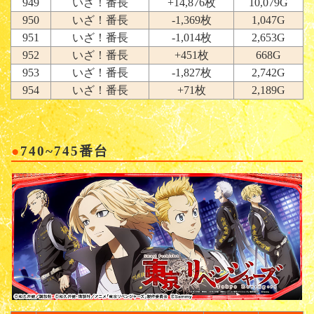
949
いざ！番長
+14,876枚
10,079G
950
いざ！番長
-1,369枚
1,047G
951
いざ！番長
-1,014枚
2,653G
952
いざ！番長
+451枚
668G
953
いざ！番長
-1,827枚
2,742G
954
いざ！番長
+71枚
2,189G
740~745番台