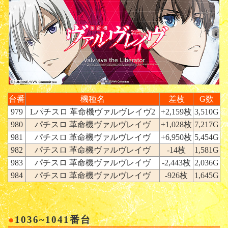
台番
機種名
差枚
G数
979
Lパチスロ 革命機ヴァルヴレイヴ2
+2,159枚
3,510G
980
パチスロ 革命機ヴァルヴレイヴ
+1,028枚
7,217G
981
パチスロ 革命機ヴァルヴレイヴ
+6,950枚
5,454G
982
パチスロ 革命機ヴァルヴレイヴ
-14枚
1,581G
983
パチスロ 革命機ヴァルヴレイヴ
-2,443枚
2,036G
984
パチスロ 革命機ヴァルヴレイヴ
-926枚
1,645G
1036~1041番台