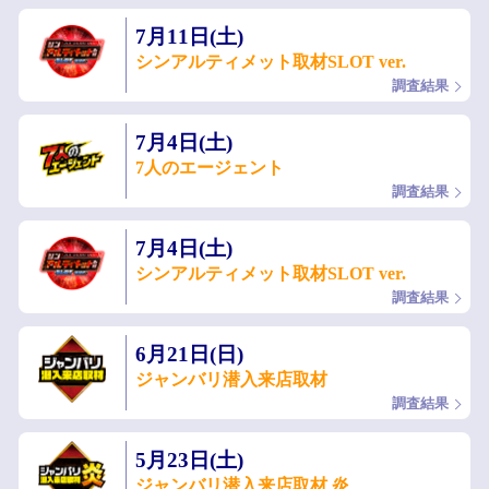
7月11日(土)
シンアルティメット取材SLOT ver.
調査結果
7月4日(土)
7人のエージェント
調査結果
7月4日(土)
シンアルティメット取材SLOT ver.
調査結果
6月21日(日)
ジャンバリ潜入来店取材
調査結果
5月23日(土)
ジャンバリ潜入来店取材 炎