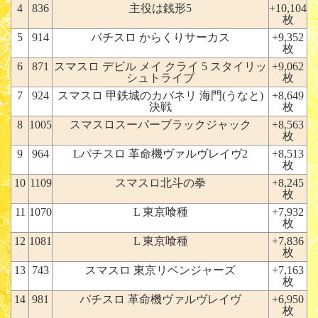
4
836
主役は銭形5
+10,104
枚
5
914
パチスロ からくりサーカス
+9,352
枚
6
871
スマスロ デビル メイ クライ 5 スタイリッ
+9,062
シュトライブ
枚
7
924
スマスロ 甲鉄城のカバネリ 海門(うなと)
+8,649
決戦
枚
8
1005
スマスロスーパーブラックジャック
+8,563
枚
9
964
Lパチスロ 革命機ヴァルヴレイヴ2
+8,513
枚
10
1109
スマスロ北斗の拳
+8,245
枚
11
1070
L 東京喰種
+7,932
枚
12
1081
L 東京喰種
+7,836
枚
13
743
スマスロ 東京リベンジャーズ
+7,163
枚
14
981
パチスロ 革命機ヴァルヴレイヴ
+6,950
枚