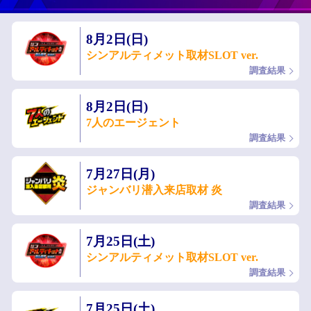
8月2日(日)
シンアルティメット取材SLOT ver.
調査結果
8月2日(日)
7人のエージェント
調査結果
7月27日(月)
ジャンバリ潜入来店取材 炎
調査結果
7月25日(土)
シンアルティメット取材SLOT ver.
調査結果
7月25日(土)