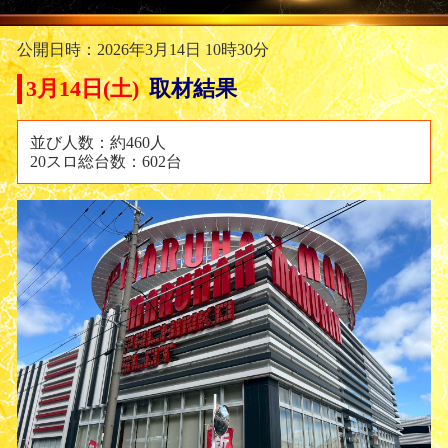
公開日時：2026年3月14日 10時30分
3月14日(土)
取材結果
並び人数：約460人
20スロ総台数：602台