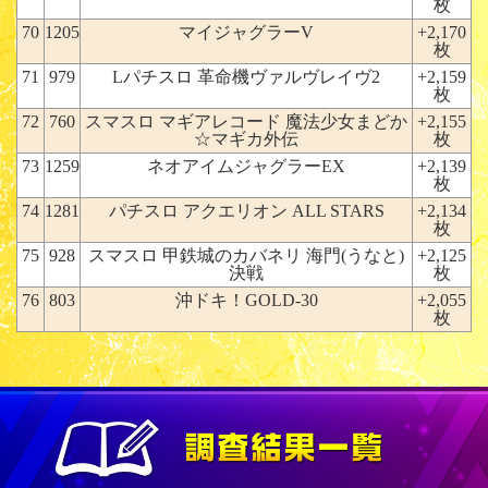
枚
70
1205
マイジャグラーV
+2,170
枚
71
979
Lパチスロ 革命機ヴァルヴレイヴ2
+2,159
枚
72
760
スマスロ マギアレコード 魔法少女まどか
+2,155
☆マギカ外伝
枚
73
1259
ネオアイムジャグラーEX
+2,139
枚
74
1281
パチスロ アクエリオン ALL STARS
+2,134
枚
75
928
スマスロ 甲鉄城のカバネリ 海門(うなと)
+2,125
決戦
枚
76
803
沖ドキ！GOLD-30
+2,055
枚