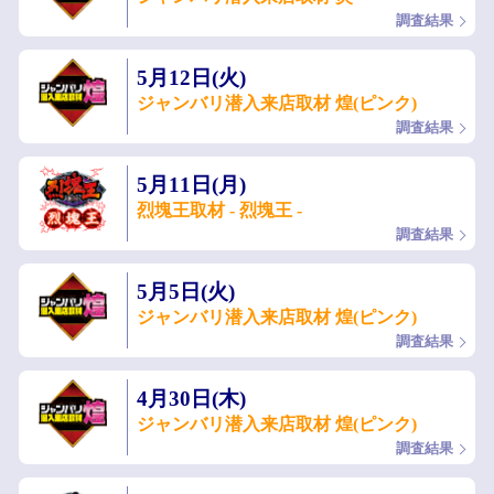
調査結果
5月12日(火)
ジャンバリ潜入来店取材 煌(ピンク)
調査結果
5月11日(月)
烈塊王取材 - 烈塊王 -
調査結果
5月5日(火)
ジャンバリ潜入来店取材 煌(ピンク)
調査結果
4月30日(木)
ジャンバリ潜入来店取材 煌(ピンク)
調査結果