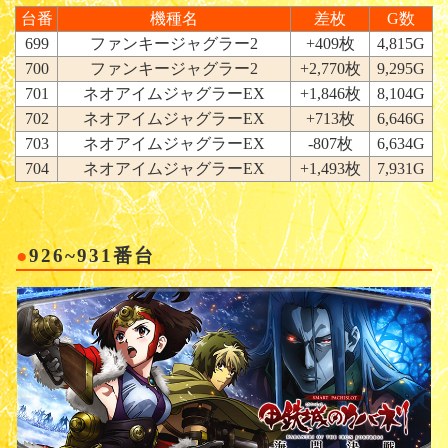
台番
機種名
差枚
G数
699
ファンキージャグラー2
+409枚
4,815G
700
ファンキージャグラー2
+2,770枚
9,295G
701
ネオアイムジャグラーEX
+1,846枚
8,104G
702
ネオアイムジャグラーEX
+713枚
6,646G
703
ネオアイムジャグラーEX
-807枚
6,634G
704
ネオアイムジャグラーEX
+1,493枚
7,931G
926~931番台