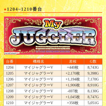
1204~1210番台
台番
機種名
差枚
G数
1204
マイジャグラーV
+440枚
8,743G
1205
マイジャグラーV
+2,170枚
9,398G
1206
マイジャグラーV
+1,194枚
7,170G
1207
マイジャグラーV
+1,906枚
8,910G
1208
マイジャグラーV
-697枚
8,130G
1209
マイジャグラーV
+1,045枚
8,747G
1210
マイジャグラーV
+358枚
5,051G