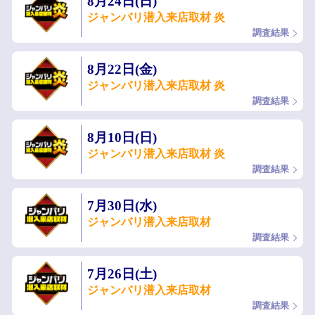
8月24日(日)
ジャンバリ潜入来店取材 炎
調査結果
8月22日(金)
ジャンバリ潜入来店取材 炎
調査結果
8月10日(日)
ジャンバリ潜入来店取材 炎
調査結果
7月30日(水)
ジャンバリ潜入来店取材
調査結果
7月26日(土)
ジャンバリ潜入来店取材
調査結果