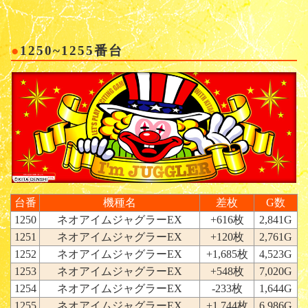
1250~1255番台
台番
機種名
差枚
G数
1250
ネオアイムジャグラーEX
+616枚
2,841G
1251
ネオアイムジャグラーEX
+120枚
2,761G
1252
ネオアイムジャグラーEX
+1,685枚
4,523G
1253
ネオアイムジャグラーEX
+548枚
7,020G
1254
ネオアイムジャグラーEX
-233枚
1,644G
1255
ネオアイムジャグラーEX
+1,744枚
6,986G