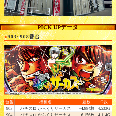
PICK UPデータ
903~908番台
台番
機種名
差枚
G数
903
パチスロ からくりサーカス
+4,884枚
4,533G
904
パチスロ からくりサーカス
+6,156枚
4,114G