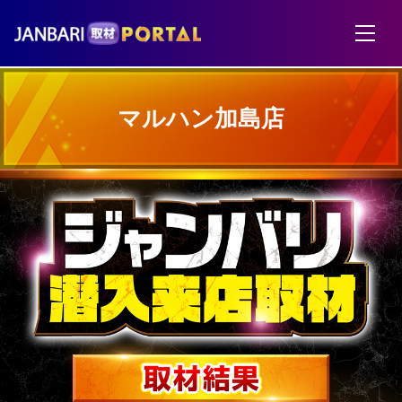
マルハン加島店