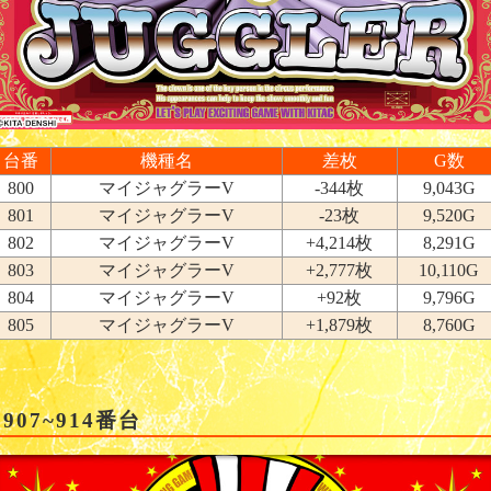
台番
機種名
差枚
G数
800
マイジャグラーV
-344枚
9,043G
801
マイジャグラーV
-23枚
9,520G
802
マイジャグラーV
+4,214枚
8,291G
803
マイジャグラーV
+2,777枚
10,110G
804
マイジャグラーV
+92枚
9,796G
805
マイジャグラーV
+1,879枚
8,760G
907~914番台