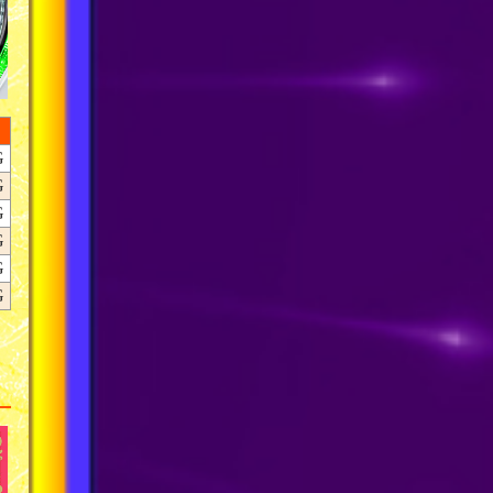
G
G
G
G
G
G