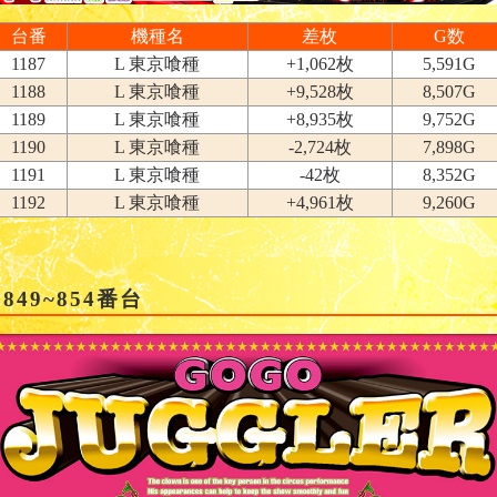
台番
機種名
差枚
G数
1187
L 東京喰種
+1,062枚
5,591G
1188
L 東京喰種
+9,528枚
8,507G
1189
L 東京喰種
+8,935枚
9,752G
1190
L 東京喰種
-2,724枚
7,898G
1191
L 東京喰種
-42枚
8,352G
1192
L 東京喰種
+4,961枚
9,260G
849~854番台