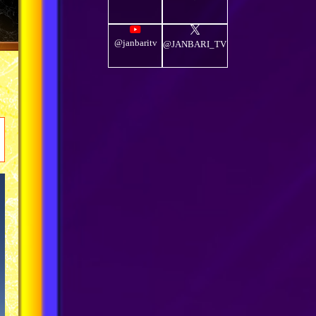
@janbaritv
@JANBARI_TV