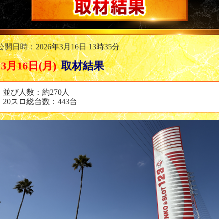
公開日時：2026年3月16日 13時35分
3月16日(月)
取材結果
並び人数：約270人
20スロ総台数：443台