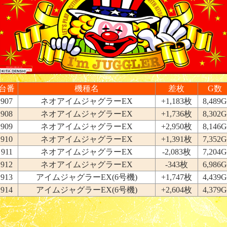
台番
機種名
差枚
G数
907
ネオアイムジャグラーEX
+1,183枚
8,489G
908
ネオアイムジャグラーEX
+1,736枚
8,302G
909
ネオアイムジャグラーEX
+2,950枚
8,146G
910
ネオアイムジャグラーEX
+1,391枚
7,352G
911
ネオアイムジャグラーEX
-2,083枚
7,204G
912
ネオアイムジャグラーEX
-343枚
6,986G
913
アイムジャグラーEX(6号機)
+1,747枚
4,439G
914
アイムジャグラーEX(6号機)
+2,604枚
4,379G