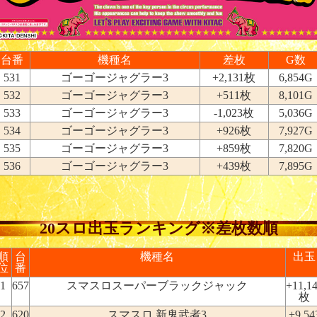
台番
機種名
差枚
G数
531
ゴーゴージャグラー3
+2,131枚
6,854G
532
ゴーゴージャグラー3
+511枚
8,101G
533
ゴーゴージャグラー3
-1,023枚
5,036G
534
ゴーゴージャグラー3
+926枚
7,927G
535
ゴーゴージャグラー3
+859枚
7,820G
536
ゴーゴージャグラー3
+439枚
7,895G
20スロ出玉ランキング※差枚数順
順
台
機種名
出玉
位
番
1
657
スマスロスーパーブラックジャック
+11,1
枚
2
620
スマスロ 新鬼武者3
+9,54