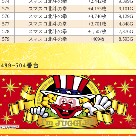
574
スマスロ北斗の拳
+2,442枚
9,399G
575
スマスロ北斗の拳
+4,155枚
9,101G
576
スマスロ北斗の拳
+4,740枚
9,129G
577
スマスロ北斗の拳
+3,701枚
4,848G
578
スマスロ北斗の拳
+1,507枚
7,376G
579
スマスロ北斗の拳
+409枚
8,593G
499~504番台