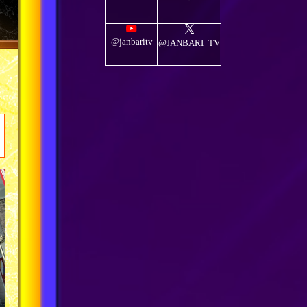
@janbaritv
@JANBARI_TV