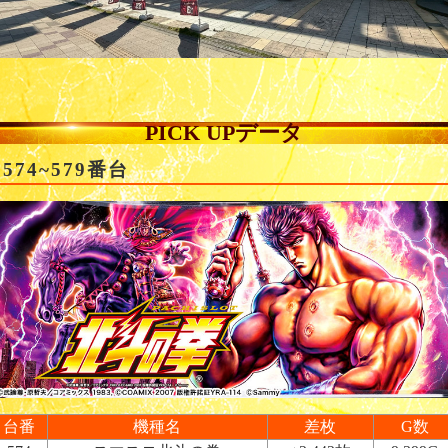
PICK UPデータ
574~579番台
台番
機種名
差枚
G数