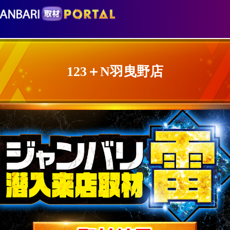
123＋N羽曳野店