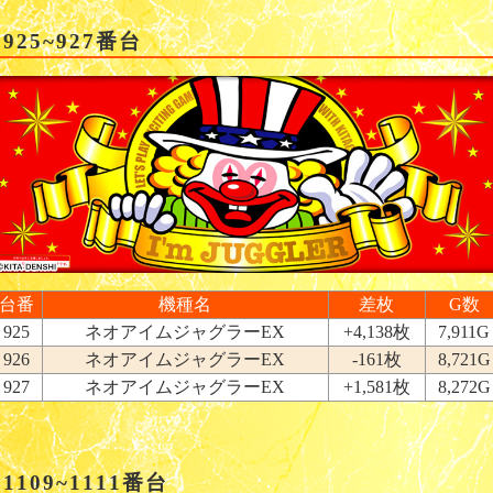
925~927番台
台番
機種名
差枚
G数
925
ネオアイムジャグラーEX
+4,138枚
7,911G
926
ネオアイムジャグラーEX
-161枚
8,721G
927
ネオアイムジャグラーEX
+1,581枚
8,272G
1109~1111番台