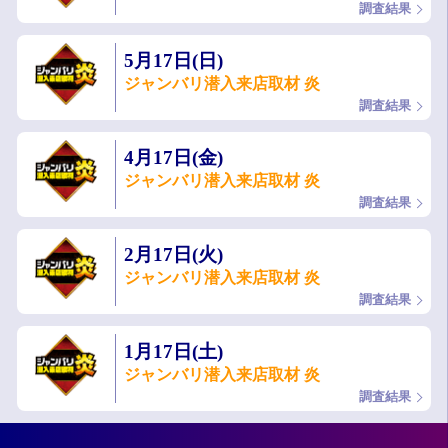
調査結果
5月17日(日)
ジャンバリ潜入来店取材 炎
調査結果
4月17日(金)
ジャンバリ潜入来店取材 炎
調査結果
2月17日(火)
ジャンバリ潜入来店取材 炎
調査結果
1月17日(土)
ジャンバリ潜入来店取材 炎
調査結果