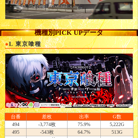
機種別PICK UPデータ
L 東京喰種
台番
差枚
出率
G数
494
-3,774枚
75.9%
5,222G
495
-543枚
64.7%
513G