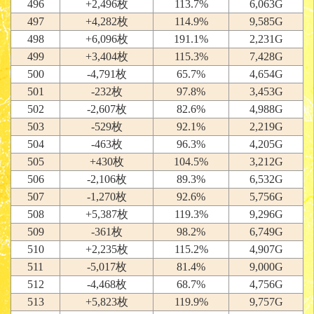
496
+2,496枚
113.7%
6,063G
497
+4,282枚
114.9%
9,585G
498
+6,096枚
191.1%
2,231G
499
+3,404枚
115.3%
7,428G
500
-4,791枚
65.7%
4,654G
501
-232枚
97.8%
3,453G
502
-2,607枚
82.6%
4,988G
503
-529枚
92.1%
2,219G
504
-463枚
96.3%
4,205G
505
+430枚
104.5%
3,212G
506
-2,106枚
89.3%
6,532G
507
-1,270枚
92.6%
5,756G
508
+5,387枚
119.3%
9,296G
509
-361枚
98.2%
6,749G
510
+2,235枚
115.2%
4,907G
511
-5,017枚
81.4%
9,000G
512
-4,468枚
68.7%
4,756G
513
+5,823枚
119.9%
9,757G