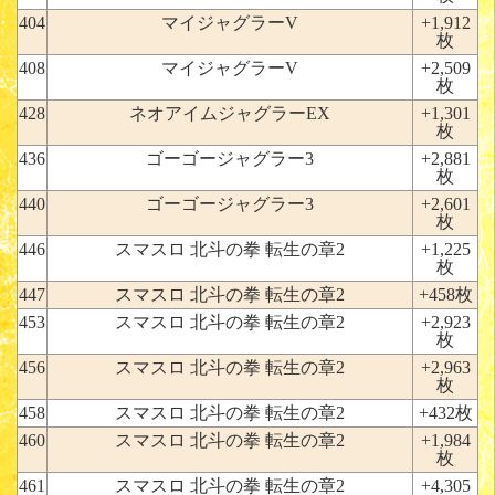
404
マイジャグラーV
+1,912
枚
408
マイジャグラーV
+2,509
枚
428
ネオアイムジャグラーEX
+1,301
枚
436
ゴーゴージャグラー3
+2,881
枚
440
ゴーゴージャグラー3
+2,601
枚
446
スマスロ 北斗の拳 転生の章2
+1,225
枚
447
スマスロ 北斗の拳 転生の章2
+458枚
453
スマスロ 北斗の拳 転生の章2
+2,923
枚
456
スマスロ 北斗の拳 転生の章2
+2,963
枚
458
スマスロ 北斗の拳 転生の章2
+432枚
460
スマスロ 北斗の拳 転生の章2
+1,984
枚
461
スマスロ 北斗の拳 転生の章2
+4,305