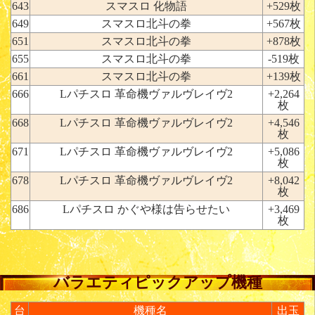
643
スマスロ 化物語
+529枚
649
スマスロ北斗の拳
+567枚
651
スマスロ北斗の拳
+878枚
655
スマスロ北斗の拳
-519枚
661
スマスロ北斗の拳
+139枚
666
Lパチスロ 革命機ヴァルヴレイヴ2
+2,264
枚
668
Lパチスロ 革命機ヴァルヴレイヴ2
+4,546
枚
671
Lパチスロ 革命機ヴァルヴレイヴ2
+5,086
枚
678
Lパチスロ 革命機ヴァルヴレイヴ2
+8,042
枚
686
Lパチスロ かぐや様は告らせたい
+3,469
枚
バラエティピックアップ機種
台
機種名
出玉