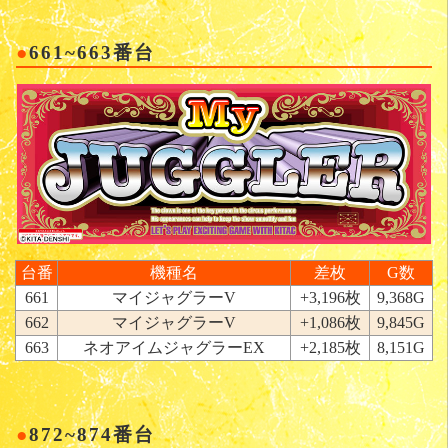
661~663番台
台番
機種名
差枚
G数
661
マイジャグラーV
+3,196枚
9,368G
662
マイジャグラーV
+1,086枚
9,845G
663
ネオアイムジャグラーEX
+2,185枚
8,151G
872~874番台