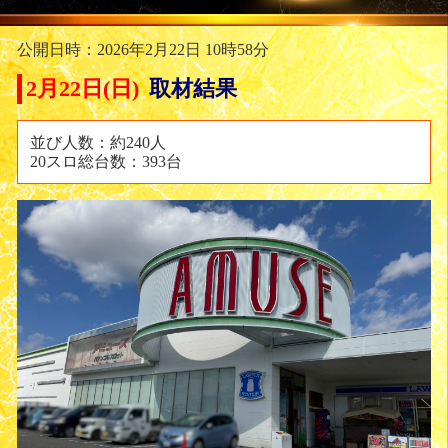
公開日時：2026年2月22日 10時58分
2月22日(日)
取材結果
並び人数：約240人
20スロ総台数：393台