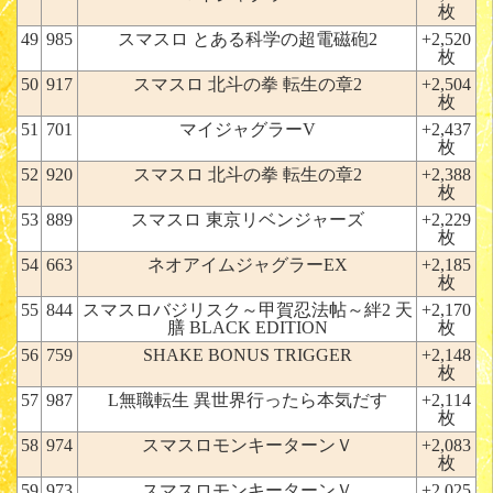
枚
49
985
スマスロ とある科学の超電磁砲2
+2,520
枚
50
917
スマスロ 北斗の拳 転生の章2
+2,504
枚
51
701
マイジャグラーV
+2,437
枚
52
920
スマスロ 北斗の拳 転生の章2
+2,388
枚
53
889
スマスロ 東京リベンジャーズ
+2,229
枚
54
663
ネオアイムジャグラーEX
+2,185
枚
55
844
スマスロバジリスク～甲賀忍法帖～絆2 天
+2,170
膳 BLACK EDITION
枚
56
759
SHAKE BONUS TRIGGER
+2,148
枚
57
987
L無職転生 異世界行ったら本気だす
+2,114
枚
58
974
スマスロモンキーターンＶ
+2,083
枚
59
973
スマスロモンキーターンＶ
+2,025