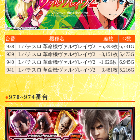
台番
機種名
差枚
G数
938
Lパチスロ 革命機ヴァルヴレイヴ2
+5,393枚
6,731G
939
Lパチスロ 革命機ヴァルヴレイヴ2
+3,151枚
5,473G
940
Lパチスロ 革命機ヴァルヴレイヴ2
-1,626枚
6,945G
941
Lパチスロ 革命機ヴァルヴレイヴ2
+3,481枚
5,216G
970~974番台