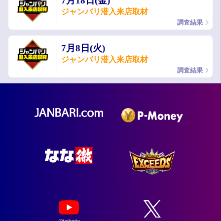
7月18日(金)
ジャンバリ潜入来店取材
調査結果
7月8日(火)
ジャンバリ潜入来店取材
調査結果
@janbaritv