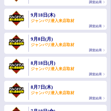
調査結果
9月18日(木)
ジャンバリ潜入来店取材
調査結果
9月8日(月)
ジャンバリ潜入来店取材
調査結果
8月18日(月)
ジャンバリ潜入来店取材
調査結果
8月7日(木)
ジャンバリ潜入来店取材
調査結果