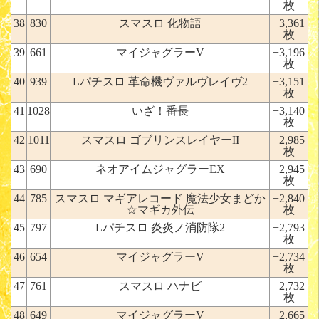
枚
38
830
スマスロ 化物語
+3,361
枚
39
661
マイジャグラーV
+3,196
枚
40
939
Lパチスロ 革命機ヴァルヴレイヴ2
+3,151
枚
41
1028
いざ！番長
+3,140
枚
42
1011
スマスロ ゴブリンスレイヤーII
+2,985
枚
43
690
ネオアイムジャグラーEX
+2,945
枚
44
785
スマスロ マギアレコード 魔法少女まどか
+2,840
☆マギカ外伝
枚
45
797
Lパチスロ 炎炎ノ消防隊2
+2,793
枚
46
654
マイジャグラーV
+2,734
枚
47
761
スマスロ ハナビ
+2,732
枚
48
649
マイジャグラーV
+2,665