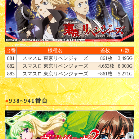
台番
機種名
差枚
G数
881
スマスロ 東京リベンジャーズ
+861枚
3,495G
882
スマスロ 東京リベンジャーズ
+4,653枚
8,003G
883
スマスロ 東京リベンジャーズ
+861枚
5,271G
938~941番台