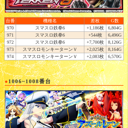
台番
機種名
差枚
G数
970
スマスロ鉄拳6
+1,186枚
6,804G
971
スマスロ鉄拳6
+544枚
6,496G
972
スマスロ鉄拳6
+7,700枚
8,126G
973
スマスロモンキーターンＶ
+2,025枚
8,164G
974
スマスロモンキーターンＶ
+2,083枚
6,570G
1006~1008番台