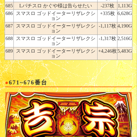
685
Lパチスロ かぐや様は告らせたい
-237枚
1,113G
686
スマスロ ゴッドイーターリザレクシ
+335枚
6,628G
ョン
687
スマスロ ゴッドイーターリザレクシ
-1,117枚
4,190G
ョン
688
スマスロ ゴッドイーターリザレクシ
-1,317枚
2,516G
ョン
689
スマスロ ゴッドイーターリザレクシ
+4,246枚
5,483G
ョン
671~676番台