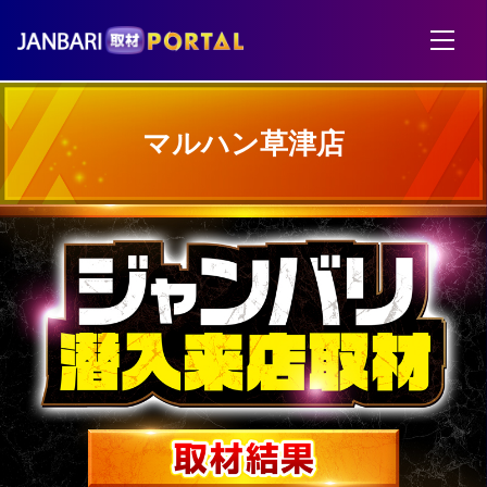
マルハン草津店