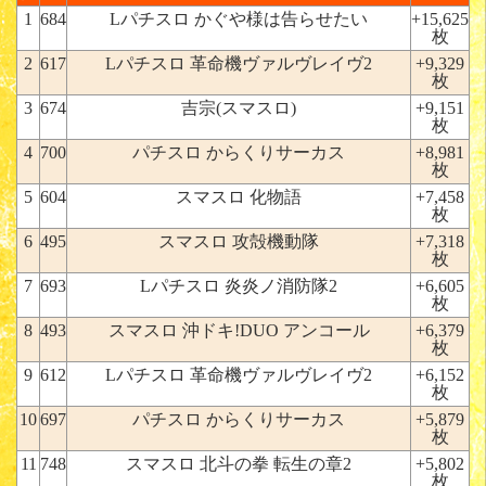
1
684
Lパチスロ かぐや様は告らせたい
+15,625
枚
2
617
Lパチスロ 革命機ヴァルヴレイヴ2
+9,329
枚
3
674
吉宗(スマスロ)
+9,151
枚
4
700
パチスロ からくりサーカス
+8,981
枚
5
604
スマスロ 化物語
+7,458
枚
6
495
スマスロ 攻殻機動隊
+7,318
枚
7
693
Lパチスロ 炎炎ノ消防隊2
+6,605
枚
8
493
スマスロ 沖ドキ!DUO アンコール
+6,379
枚
9
612
Lパチスロ 革命機ヴァルヴレイヴ2
+6,152
枚
10
697
パチスロ からくりサーカス
+5,879
枚
11
748
スマスロ 北斗の拳 転生の章2
+5,802
枚