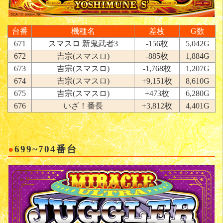
台番
機種名
差枚
G数
671
スマスロ 新鬼武者3
-156枚
5,042G
672
吉宗(スマスロ)
-885枚
1,884G
673
吉宗(スマスロ)
-1,768枚
1,207G
674
吉宗(スマスロ)
+9,151枚
8,610G
675
吉宗(スマスロ)
+473枚
6,280G
676
いざ！番長
+3,812枚
4,401G
699~704番台