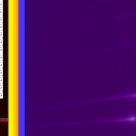
G
G
G
G
G
G
G
G
G
G
G
G
G