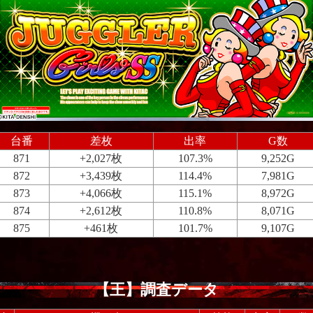
台番
差枚
出率
G数
871
+2,027枚
107.3%
9,252G
872
+3,439枚
114.4%
7,981G
873
+4,066枚
115.1%
8,972G
874
+2,612枚
110.8%
8,071G
875
+461枚
101.7%
9,107G
【王】調査データ