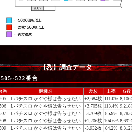
【烈】調査データ
505~522番台
台番
機種名
差枚
出率
G数
505
Lパチスロ かぐや様は告らせたい
+2,684枚
111.0%
8,106
506
Lパチスロ かぐや様は告らせたい
+3,705枚
113.4%
9,218
507
Lパチスロ かぐや様は告らせたい
-3,709枚
85.9%
8,783
508
Lパチスロ かぐや様は告らせたい
+1,206枚
104.6%
8,692
509
Lパチスロ かぐや様は告らせたい
-3,932枚
84.2%
8,312