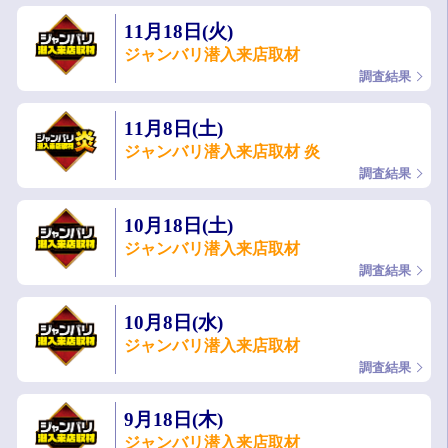
11月18日(火)
ジャンバリ潜入来店取材
調査結果
11月8日(土)
ジャンバリ潜入来店取材 炎
調査結果
10月18日(土)
ジャンバリ潜入来店取材
調査結果
10月8日(水)
ジャンバリ潜入来店取材
調査結果
9月18日(木)
ジャンバリ潜入来店取材