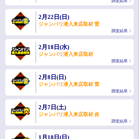
調査結果
2月22日(日)
ジャンバリ潜入来店取材 雷
調査結果
2月18日(水)
ジャンバリ潜入来店取材
調査結果
2月8日(日)
ジャンバリ潜入来店取材 雷
調査結果
2月7日(土)
ジャンバリ潜入来店取材 炎
調査結果
1月18日(日)