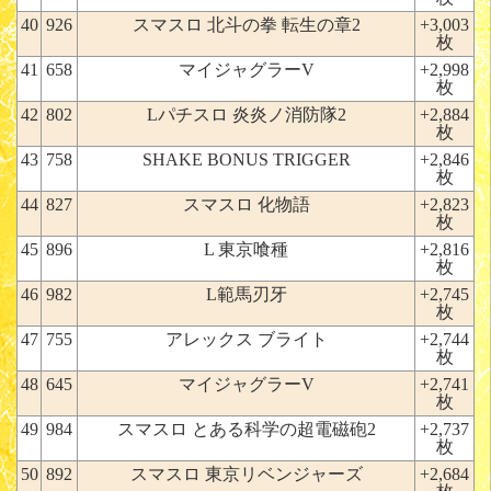
40
926
スマスロ 北斗の拳 転生の章2
+3,003
枚
41
658
マイジャグラーV
+2,998
枚
42
802
Lパチスロ 炎炎ノ消防隊2
+2,884
枚
43
758
SHAKE BONUS TRIGGER
+2,846
枚
44
827
スマスロ 化物語
+2,823
枚
45
896
L 東京喰種
+2,816
枚
46
982
L範馬刃牙
+2,745
枚
47
755
アレックス ブライト
+2,744
枚
48
645
マイジャグラーV
+2,741
枚
49
984
スマスロ とある科学の超電磁砲2
+2,737
枚
50
892
スマスロ 東京リベンジャーズ
+2,684