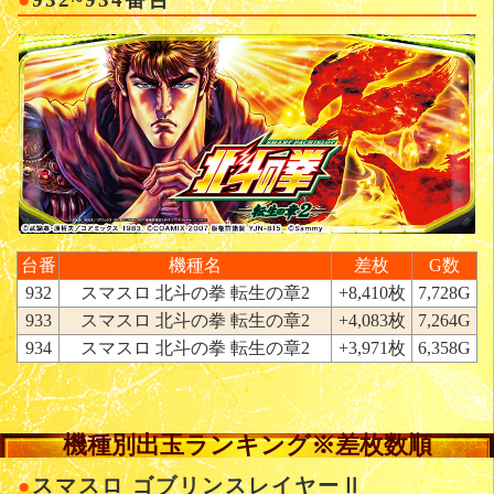
台番
機種名
差枚
G数
932
スマスロ 北斗の拳 転生の章2
+8,410枚
7,728G
933
スマスロ 北斗の拳 転生の章2
+4,083枚
7,264G
934
スマスロ 北斗の拳 転生の章2
+3,971枚
6,358G
機種別出玉ランキング※差枚数順
スマスロ ゴブリンスレイヤーⅡ