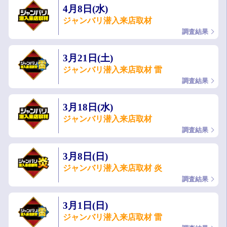
4月8日(水)
ジャンバリ潜入来店取材
調査結果
3月21日(土)
ジャンバリ潜入来店取材 雷
調査結果
3月18日(水)
ジャンバリ潜入来店取材
調査結果
3月8日(日)
ジャンバリ潜入来店取材 炎
調査結果
3月1日(日)
ジャンバリ潜入来店取材 雷