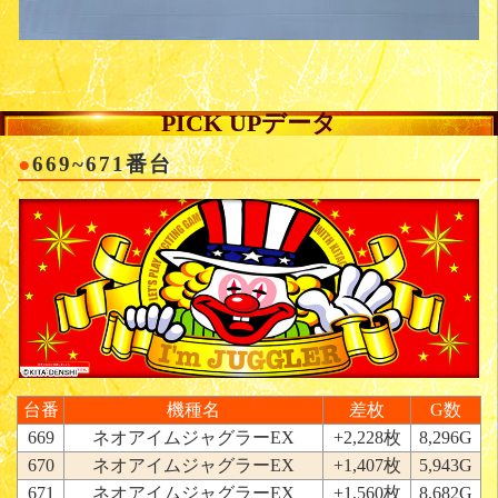
PICK UPデータ
669~671番台
台番
機種名
差枚
G数
669
ネオアイムジャグラーEX
+2,228枚
8,296G
670
ネオアイムジャグラーEX
+1,407枚
5,943G
671
ネオアイムジャグラーEX
+1,560枚
8,682G