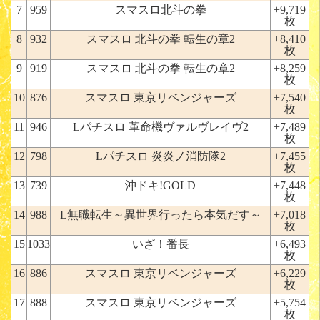
7
959
スマスロ北斗の拳
+9,719
枚
8
932
スマスロ 北斗の拳 転生の章2
+8,410
枚
9
919
スマスロ 北斗の拳 転生の章2
+8,259
枚
10
876
スマスロ 東京リベンジャーズ
+7,540
枚
11
946
Lパチスロ 革命機ヴァルヴレイヴ2
+7,489
枚
12
798
Lパチスロ 炎炎ノ消防隊2
+7,455
枚
13
739
沖ドキ!GOLD
+7,448
枚
14
988
L無職転生～異世界行ったら本気だす～
+7,018
枚
15
1033
いざ！番長
+6,493
枚
16
886
スマスロ 東京リベンジャーズ
+6,229
枚
17
888
スマスロ 東京リベンジャーズ
+5,754
枚