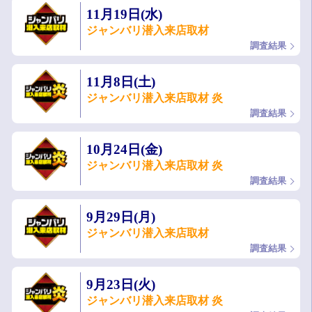
11月19日(水)
ジャンバリ潜入来店取材
調査結果
11月8日(土)
ジャンバリ潜入来店取材 炎
調査結果
10月24日(金)
ジャンバリ潜入来店取材 炎
調査結果
9月29日(月)
ジャンバリ潜入来店取材
調査結果
9月23日(火)
ジャンバリ潜入来店取材 炎