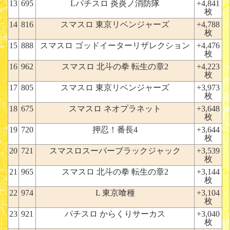
13
695
Lパチスロ 炎炎ノ消防隊
+4,841
枚
14
816
スマスロ 東京リベンジャーズ
+4,788
枚
15
888
スマスロ ゴッドイーターリザレクション
+4,476
枚
16
962
スマスロ 北斗の拳 転生の章2
+4,223
枚
17
805
スマスロ 東京リベンジャーズ
+3,973
枚
18
675
スマスロ ネオプラネット
+3,648
枚
19
720
押忍！番長4
+3,644
枚
20
721
スマスロスーパーブラックジャック
+3,539
枚
21
965
スマスロ 北斗の拳 転生の章2
+3,144
枚
22
974
L 東京喰種
+3,104
枚
23
921
パチスロ からくりサーカス
+3,040
枚