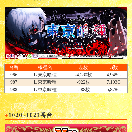
台番
機種名
差枚
G数
986
L 東京喰種
-4,280枚
4,948G
987
L 東京喰種
-922枚
7,103G
988
L 東京喰種
-588枚
5,878G
1020~1023番台