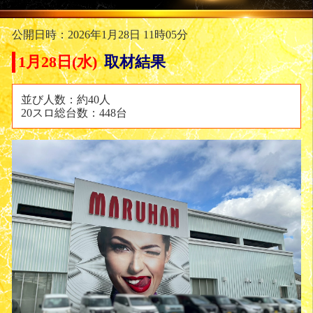
公開日時：2026年1月28日 11時05分
1月28日(水)
取材結果
並び人数：約40人
20スロ総台数：448台