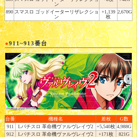
ン
890
スマスロ ゴッドイーターリザレクショ
+1,139
2,670G
ン
枚
911~913番台
台番
機種名
差枚
G数
911
Lパチスロ 革命機ヴァルヴレイヴ2
+5,540枚
4,988G
912
Lパチスロ 革命機ヴァルヴレイヴ2
+171枚
821G