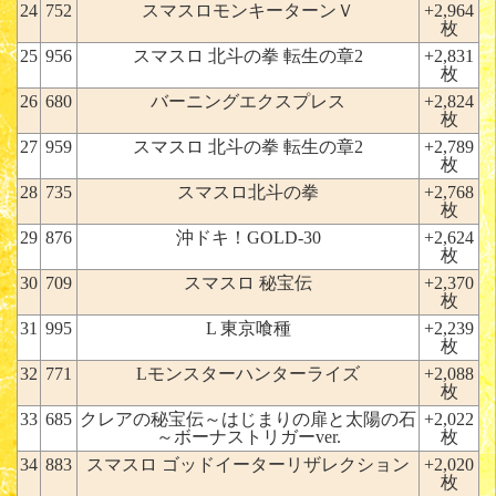
24
752
スマスロモンキーターンＶ
+2,964
枚
25
956
スマスロ 北斗の拳 転生の章2
+2,831
枚
26
680
バーニングエクスプレス
+2,824
枚
27
959
スマスロ 北斗の拳 転生の章2
+2,789
枚
28
735
スマスロ北斗の拳
+2,768
枚
29
876
沖ドキ！GOLD-30
+2,624
枚
30
709
スマスロ 秘宝伝
+2,370
枚
31
995
L 東京喰種
+2,239
枚
32
771
Lモンスターハンターライズ
+2,088
枚
33
685
クレアの秘宝伝～はじまりの扉と太陽の石
+2,022
～ボーナストリガーver.
枚
34
883
スマスロ ゴッドイーターリザレクション
+2,020
枚