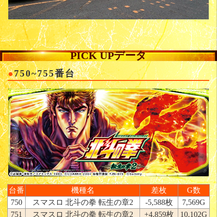
PICK UPデータ
750~755番台
台番
機種名
差枚
G数
750
スマスロ 北斗の拳 転生の章2
-5,588枚
7,569G
751
スマスロ 北斗の拳 転生の章2
+4,859枚
10,102G