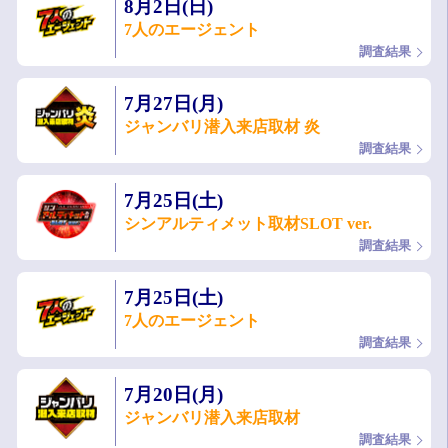
8月2日(日)
7人のエージェント
調査結果
7月27日(月)
ジャンバリ潜入来店取材 炎
調査結果
7月25日(土)
シンアルティメット取材SLOT ver.
調査結果
7月25日(土)
7人のエージェント
調査結果
7月20日(月)
ジャンバリ潜入来店取材
調査結果