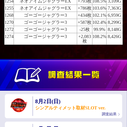
1254
ネオアイムジャグラーEX
+793枚
108.5%
3,109G
1255
ネオアイムジャグラーEX
+786枚
103.6%
7,363G
1268
ゴーゴージャグラー3
+434枚
102.1%
6,959G
1270
ゴーゴージャグラー3
+587枚
102.4%
8,299G
1272
ゴーゴージャグラー3
-25枚
99.9%
8,148G
1274
ゴーゴージャグラー3
+2,083
108.2%
8,426G
枚
8月2日(日)
シンアルティメット取材SLOT ver.
調査結果