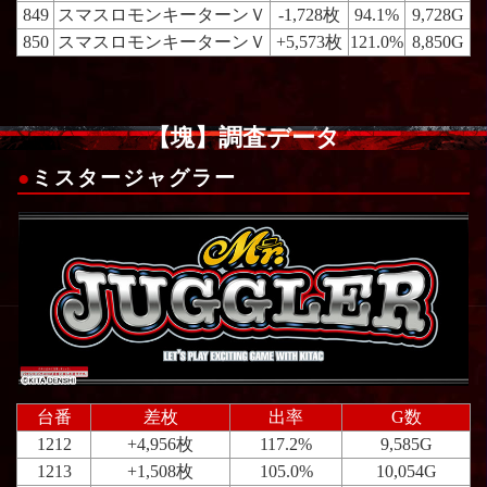
849
スマスロモンキーターンＶ
-1,728枚
94.1%
9,728G
850
スマスロモンキーターンＶ
+5,573枚
121.0%
8,850G
【塊】調査データ
ミスタージャグラー
台番
差枚
出率
G数
1212
+4,956枚
117.2%
9,585G
1213
+1,508枚
105.0%
10,054G