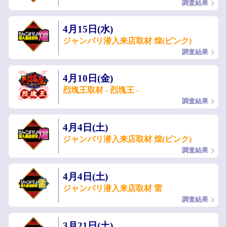
調査結果
4月15日(水)
ジャンバリ潜入来店取材 煌(ピンク)
調査結果
4月10日(金)
烈塊王取材 - 烈塊王 -
調査結果
4月4日(土)
ジャンバリ潜入来店取材 煌(ピンク)
調査結果
4月4日(土)
ジャンバリ潜入来店取材 雷
調査結果
3月21日(土)