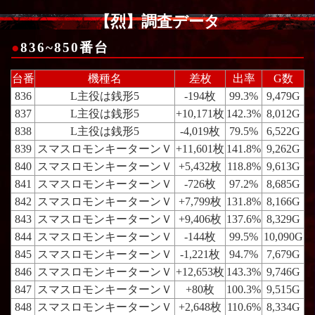
【烈】調査データ
836~850番台
台番
機種名
差枚
出率
G数
836
L主役は銭形5
-194枚
99.3%
9,479G
837
L主役は銭形5
+10,171枚
142.3%
8,012G
838
L主役は銭形5
-4,019枚
79.5%
6,522G
839
スマスロモンキーターンＶ
+11,601枚
141.8%
9,262G
840
スマスロモンキーターンＶ
+5,432枚
118.8%
9,613G
841
スマスロモンキーターンＶ
-726枚
97.2%
8,685G
842
スマスロモンキーターンＶ
+7,799枚
131.8%
8,166G
843
スマスロモンキーターンＶ
+9,406枚
137.6%
8,329G
844
スマスロモンキーターンＶ
-144枚
99.5%
10,090G
845
スマスロモンキーターンＶ
-1,221枚
94.7%
7,679G
846
スマスロモンキーターンＶ
+12,653枚
143.3%
9,746G
847
スマスロモンキーターンＶ
+80枚
100.3%
9,515G
848
スマスロモンキーターンＶ
+2,648枚
110.6%
8,334G