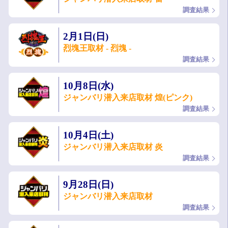
調査結果
2月1日(日)
烈塊王取材 - 烈塊 -
調査結果
10月8日(水)
ジャンバリ潜入来店取材 煌(ピンク)
調査結果
10月4日(土)
ジャンバリ潜入来店取材 炎
調査結果
9月28日(日)
ジャンバリ潜入来店取材
調査結果