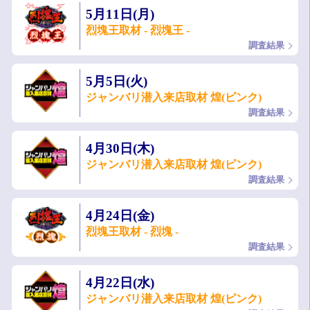
5月11日(月)
烈塊王取材 - 烈塊王 -
調査結果
5月5日(火)
ジャンバリ潜入来店取材 煌(ピンク)
調査結果
4月30日(木)
ジャンバリ潜入来店取材 煌(ピンク)
調査結果
4月24日(金)
烈塊王取材 - 烈塊 -
調査結果
4月22日(水)
ジャンバリ潜入来店取材 煌(ピンク)