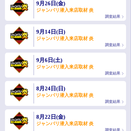
9月26日(金)
ジャンバリ潜入来店取材 炎
調査結果
9月14日(日)
ジャンバリ潜入来店取材 炎
調査結果
9月6日(土)
ジャンバリ潜入来店取材 炎
調査結果
8月24日(日)
ジャンバリ潜入来店取材 炎
調査結果
8月22日(金)
ジャンバリ潜入来店取材 炎
調査結果