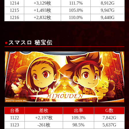
1214
+3,129枚
111.7%
8,912G
1215
+1,493枚
105.0%
9,947G
1216
+2,832枚
110.0%
9,440G
スマスロ 秘宝伝
台番
差枚
出率
G数
1122
+2,197枚
109.3%
7,842G
1123
-261枚
98.5%
5,637G