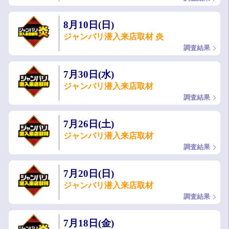
8月10日(日)
ジャンバリ潜入来店取材 炎
調査結果
7月30日(水)
ジャンバリ潜入来店取材
調査結果
7月26日(土)
ジャンバリ潜入来店取材
調査結果
7月20日(日)
ジャンバリ潜入来店取材
調査結果
7月18日(金)