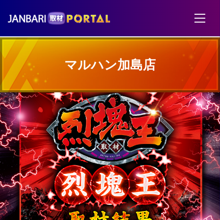
マルハン加島店