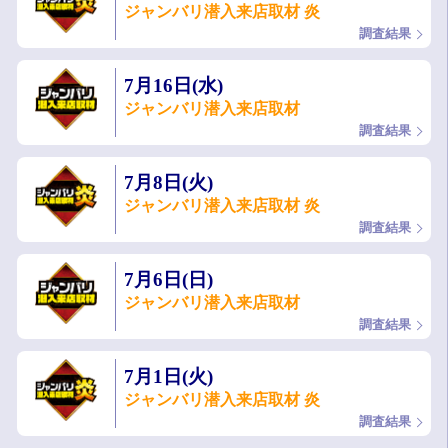
ジャンバリ潜入来店取材 炎
調査結果
7月16日(水)
ジャンバリ潜入来店取材
調査結果
7月8日(火)
ジャンバリ潜入来店取材 炎
調査結果
7月6日(日)
ジャンバリ潜入来店取材
調査結果
7月1日(火)
ジャンバリ潜入来店取材 炎
調査結果