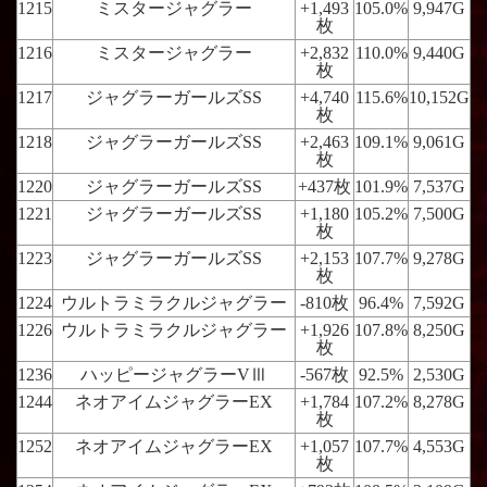
1215
ミスタージャグラー
+1,493
105.0%
9,947G
枚
1216
ミスタージャグラー
+2,832
110.0%
9,440G
枚
1217
ジャグラーガールズSS
+4,740
115.6%
10,152G
枚
1218
ジャグラーガールズSS
+2,463
109.1%
9,061G
枚
1220
ジャグラーガールズSS
+437枚
101.9%
7,537G
1221
ジャグラーガールズSS
+1,180
105.2%
7,500G
枚
1223
ジャグラーガールズSS
+2,153
107.7%
9,278G
枚
1224
ウルトラミラクルジャグラー
-810枚
96.4%
7,592G
1226
ウルトラミラクルジャグラー
+1,926
107.8%
8,250G
枚
1236
ハッピージャグラーVⅢ
-567枚
92.5%
2,530G
1244
ネオアイムジャグラーEX
+1,784
107.2%
8,278G
枚
1252
ネオアイムジャグラーEX
+1,057
107.7%
4,553G
枚