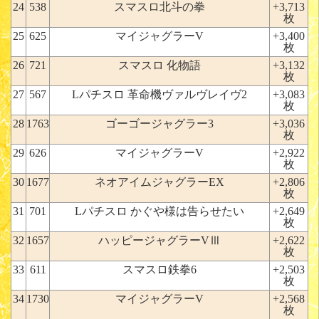
24
538
スマスロ北斗の拳
+3,713
枚
25
625
マイジャグラーV
+3,400
枚
26
721
スマスロ 化物語
+3,132
枚
27
567
Lパチスロ 革命機ヴァルヴレイヴ2
+3,083
枚
28
1763
ゴーゴージャグラー3
+3,036
枚
29
626
マイジャグラーV
+2,922
枚
30
1677
ネオアイムジャグラーEX
+2,806
枚
31
701
Lパチスロ かぐや様は告らせたい
+2,649
枚
32
1657
ハッピージャグラーVⅢ
+2,622
枚
33
611
スマスロ鉄拳6
+2,503
枚
34
1730
マイジャグラーV
+2,568
枚