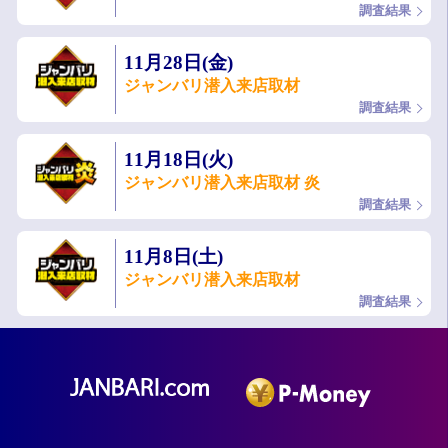
調査結果
11月28日(金)
ジャンバリ潜入来店取材
調査結果
11月18日(火)
ジャンバリ潜入来店取材 炎
調査結果
11月8日(土)
ジャンバリ潜入来店取材
調査結果