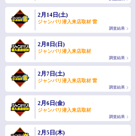
2月14日(土)
ジャンバリ潜入来店取材 雷
調査結果
2月8日(日)
ジャンバリ潜入来店取材
調査結果
2月7日(土)
ジャンバリ潜入来店取材 雷
調査結果
2月6日(金)
ジャンバリ潜入来店取材
調査結果
2月5日(木)