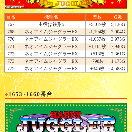
台番
機種名
差枚
G数
767
主役は銭形5
+5,019枚
5,136G
768
ネオアイムジャグラーEX
-1,194枚
2,904G
770
ネオアイムジャグラーEX
-1,057枚
3,975G
771
ネオアイムジャグラーEX
+1,165枚
7,940G
772
ネオアイムジャグラーEX
+513枚
2,361G
773
ネオアイムジャグラーEX
-798枚
1,175G
775
ネオアイムジャグラーEX
+346枚
4,588G
1653~1660番台