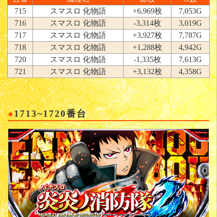
715
スマスロ 化物語
+6,969枚
7,053G
716
スマスロ 化物語
-3,314枚
3,019G
717
スマスロ 化物語
+3,927枚
7,787G
718
スマスロ 化物語
+1,288枚
4,942G
720
スマスロ 化物語
-1,335枚
7,613G
721
スマスロ 化物語
+3,132枚
4,358G
1713~1720番台