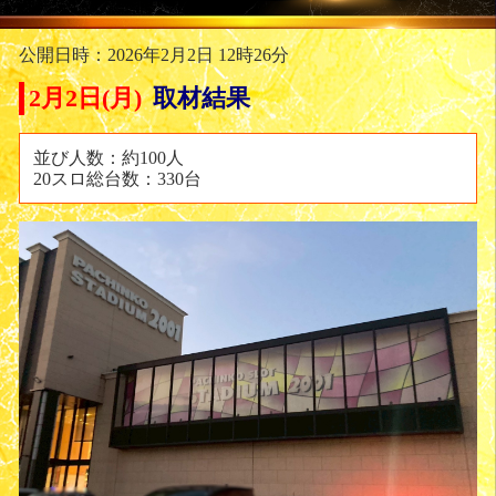
公開日時：2026年2月2日 12時26分
2月2日(月)
取材結果
並び人数：約100人
20スロ総台数：330台