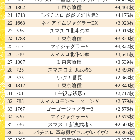
20
1802
L 東京喰種
+4,461枚
21
1713
Lパチスロ 炎炎ノ消防隊2
+4,176枚
22
1668
ネオアイムジャグラーEX
+3,928枚
23
536
スマスロ北斗の拳
+3,915枚
24
1788
L 東京喰種
+3,829枚
25
617
マイジャグラーV
+3,822枚
26
530
スマスロ北斗の拳
+3,641枚
27
1807
L 東京喰種
+3,539枚
28
725
スマスロ 新鬼武者3
+3,493枚
29
575
いざ！番長
+2,863枚
30
1812
L 東京喰種
+2,849枚
31
761
L主役は銭形5
+2,717枚
32
788
スマスロモンキーターンＶ
+2,579枚
33
1767
ゴーゴージャグラー3
+2,576枚
34
620
マイジャグラーV
+2,575枚
35
736
スマスロ 新鬼武者3
+2,509枚
36
562
Lパチスロ 革命機ヴァルヴレイヴ2
+2,366枚