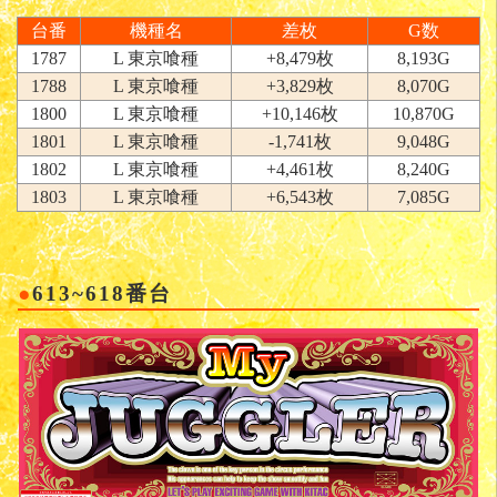
台番
機種名
差枚
G数
1787
L 東京喰種
+8,479枚
8,193G
1788
L 東京喰種
+3,829枚
8,070G
1800
L 東京喰種
+10,146枚
10,870G
1801
L 東京喰種
-1,741枚
9,048G
1802
L 東京喰種
+4,461枚
8,240G
1803
L 東京喰種
+6,543枚
7,085G
613~618番台