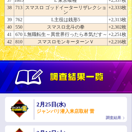
37
1805
L 東京喰種
+2,337枚
38
713
スマスロ ゴッドイーターリザレクショ
+2,333枚
ン
39
762
L主役は銭形5
+2,313枚
40
550
スマスロ北斗の拳
+2,302枚
41
670
L無職転生～異世界行ったら本気だす～
+2,251枚
42
810
スマスロモンキーターンＶ
+2,216枚
2月25日(水)
ジャンバリ潜入来店取材 雷
調査結果