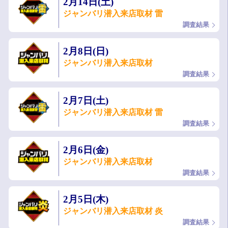
2月14日(土)
ジャンバリ潜入来店取材 雷
調査結果
2月8日(日)
ジャンバリ潜入来店取材
調査結果
2月7日(土)
ジャンバリ潜入来店取材 雷
調査結果
2月6日(金)
ジャンバリ潜入来店取材
調査結果
2月5日(木)
ジャンバリ潜入来店取材 炎
調査結果