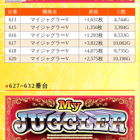
台番
機種名
差枚
G数
613
マイジャグラーV
+1,631枚
4,744G
615
マイジャグラーV
-1,350枚
3,394G
616
マイジャグラーV
+1,293枚
8,533G
617
マイジャグラーV
+3,822枚
10,082G
618
マイジャグラーV
+4,875枚
9,735G
620
マイジャグラーV
+2,575枚
10,196G
627~632番台