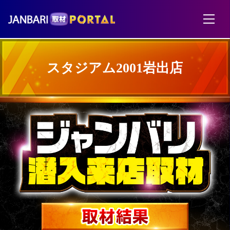
スタジアム2001岩出店