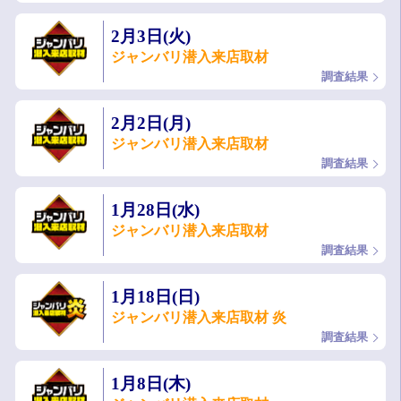
2月3日(火)
ジャンバリ潜入来店取材
調査結果
2月2日(月)
ジャンバリ潜入来店取材
調査結果
1月28日(水)
ジャンバリ潜入来店取材
調査結果
1月18日(日)
ジャンバリ潜入来店取材 炎
調査結果
1月8日(木)