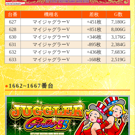
台番
機種名
差枚
G数
627
マイジャグラーV
+451枚
7,180G
628
マイジャグラーV
+851枚
8,006G
630
マイジャグラーV
+346枚
3,176G
631
マイジャグラーV
-895枚
2,384G
632
マイジャグラーV
+436枚
7,683G
633
マイジャグラーV
-168枚
2,519G
1662~1667番台