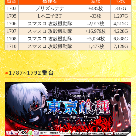
台番
機種名
差枚
G数
1703
プリズムナナ
+485枚
337G
1705
L不二子BT
-33枚
1,297G
1706
スマスロ 攻殻機動隊
-2,917枚
4,515G
1707
スマスロ 攻殻機動隊
+16,979枚
4,228G
1708
スマスロ 攻殻機動隊
+5,034枚
6,838G
1710
スマスロ 攻殻機動隊
-1,477枚
7,129G
1787~1792番台