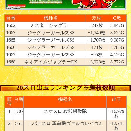
台番
機種名
差枚
G数
1662
ミスタージャグラー
-247枚
3,847G
1663
ジャグラーガールズSS
+1,549枚
8,625G
1665
ジャグラーガールズSS
+1,707枚
9,987G
1666
ジャグラーガールズSS
-171枚
4,785G
1667
ジャグラーガールズSS
+95枚
4,126G
1668
ネオアイムジャグラーEX
+3,928枚
8,772G
20スロ出玉ランキング※差枚数順
順
台番
機種名
出玉
位
1
1707
スマスロ 攻殻機動隊
+16,979
枚
2
551
Lパチスロ 革命機ヴァルヴレイヴ2
+12,241
枚