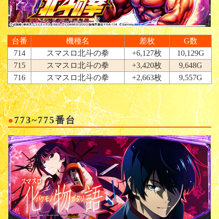
台番
機種名
差枚
G数
714
スマスロ北斗の拳
+6,127枚
10,129G
715
スマスロ北斗の拳
+3,420枚
9,648G
716
スマスロ北斗の拳
+2,663枚
9,557G
773~775番台