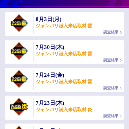
8月3日(月)
ジャンバリ潜入来店取材 雷
調査結果
7月30日(木)
ジャンバリ潜入来店取材 雷
調査結果
7月24日(金)
ジャンバリ潜入来店取材 雷
調査結果
7月23日(木)
ジャンバリ潜入来店取材 炎
調査結果