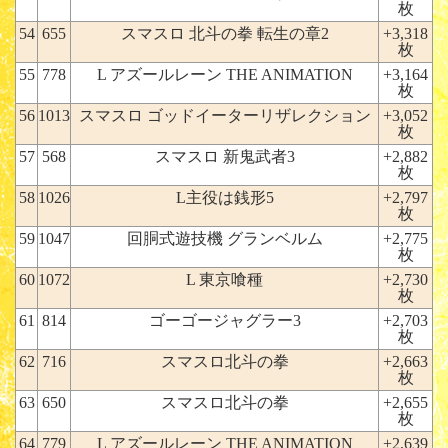
枚
54
655
スマスロ 北斗の拳 転生の章2
+3,318
枚
55
778
L アズールレーン THE ANIMATION
+3,164
枚
56
1013
スマスロ ゴッドイーターリザレクション
+3,052
枚
57
568
スマスロ 新鬼武者3
+2,882
枚
58
1026
L主役は銭形5
+2,797
枚
59
1047
回胴式遊技機 グランベルム
+2,775
枚
60
1072
L 東京喰種
+2,730
枚
61
814
ゴーゴージャグラー3
+2,703
枚
62
716
スマスロ北斗の拳
+2,663
枚
63
650
スマスロ北斗の拳
+2,655
枚
64
779
L アズールレーン THE ANIMATION
+2,639