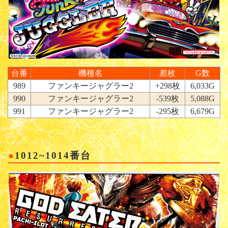
台番
機種名
差枚
G数
989
ファンキージャグラー2
+298枚
6,033G
990
ファンキージャグラー2
-539枚
5,088G
991
ファンキージャグラー2
-295枚
6,679G
1012~1014番台