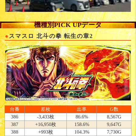
機種別PICK UPデータ
スマスロ 北斗の拳 転生の章2
台番
差枚
出率
G数
386
-3,433枚
86.6%
8,567G
387
+16,950枚
158.6%
9,647G
388
+993枚
104.3%
7,730G