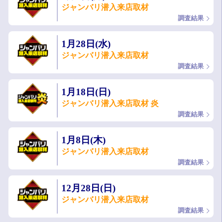
ジャンバリ潜入来店取材
調査結果
1月28日(水)
ジャンバリ潜入来店取材
調査結果
1月18日(日)
ジャンバリ潜入来店取材 炎
調査結果
1月8日(木)
ジャンバリ潜入来店取材
調査結果
12月28日(日)
ジャンバリ潜入来店取材
調査結果