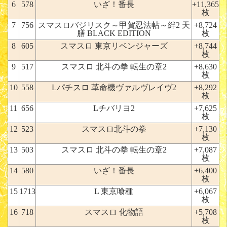
6
578
いざ！番長
+11,365
枚
7
756
スマスロバジリスク～甲賀忍法帖～絆2 天
+8,724
膳 BLACK EDITION
枚
8
605
スマスロ 東京リベンジャーズ
+8,744
枚
9
517
スマスロ 北斗の拳 転生の章2
+8,630
枚
10
558
Lパチスロ 革命機ヴァルヴレイヴ2
+8,292
枚
11
656
Lチバリヨ2
+7,625
枚
12
523
スマスロ北斗の拳
+7,130
枚
13
503
スマスロ 北斗の拳 転生の章2
+7,087
枚
14
580
いざ！番長
+6,400
枚
15
1713
L 東京喰種
+6,067
枚
16
718
スマスロ 化物語
+5,708
枚