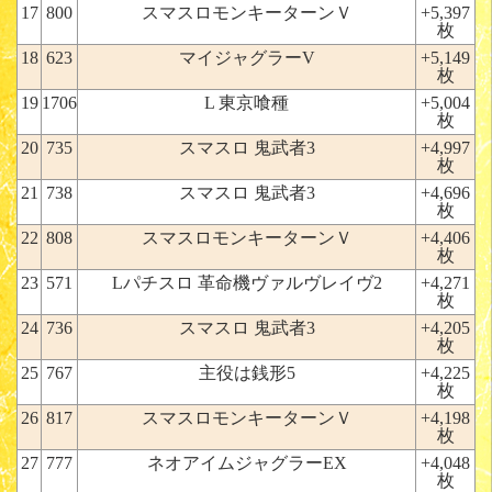
17
800
スマスロモンキーターンＶ
+5,397
枚
18
623
マイジャグラーV
+5,149
枚
19
1706
L 東京喰種
+5,004
枚
20
735
スマスロ 鬼武者3
+4,997
枚
21
738
スマスロ 鬼武者3
+4,696
枚
22
808
スマスロモンキーターンＶ
+4,406
枚
23
571
Lパチスロ 革命機ヴァルヴレイヴ2
+4,271
枚
24
736
スマスロ 鬼武者3
+4,205
枚
25
767
主役は銭形5
+4,225
枚
26
817
スマスロモンキーターンＶ
+4,198
枚
27
777
ネオアイムジャグラーEX
+4,048
枚