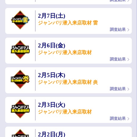
調査結果
2月7日(土)
ジャンバリ潜入来店取材 雷
調査結果
2月6日(金)
ジャンバリ潜入来店取材
調査結果
2月5日(木)
ジャンバリ潜入来店取材 炎
調査結果
2月3日(火)
ジャンバリ潜入来店取材
調査結果
2月2日(月)