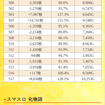
500
-2,503枚
90.6%
8,906G
502
-1,276枚
93.7%
6,747G
503
+7,087枚
127.3%
8,645G
505
+14,741枚
151.5%
9,548G
506
-1,359枚
95.1%
9,302G
507
-2,214枚
89.8%
7,260G
508
-3,110枚
86.1%
7,450G
510
-2,635枚
89.9%
8,663G
511
-1,426枚
93.9%
7,734G
512
-944枚
94.7%
5,892G
513
-1,931枚
91.3%
7,407G
515
-3,934枚
81.4%
7,055G
516
+117枚
100.4%
9,509G
517
+8,630枚
128.1%
10,253G
スマスロ 化物語