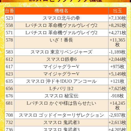
台番
機種名
出玉
523
スマスロ北斗の拳
+7,130枚
558
Lパチスロ 革命機ヴァルヴレイヴ2
+8,292枚
571
Lパチスロ 革命機ヴァルヴレイヴ2
+4,271枚
578
いざ！番長
+11,365
枚
583
スマスロ 東京リベンジャーズ
-1,189枚
612
スマスロ鉄拳6
+2,044枚
617
マイジャグラーV
+975枚
623
マイジャグラーV
+5,149枚
635
スマスロ 沖ドキ!DUO アンコール
+121枚
656
Lチバリヨ2
+7,625枚
676
スマスロ 秘宝伝
-918枚
681
Lパチスロ かぐや様は告らせたい
+14,245
枚
708
スマスロ ゴッドイーターリザレクション
-2,937枚
732
スマスロ 鬼武者3
+2,613枚
736
スマスロ 鬼武者3
+4,205枚