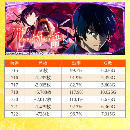
台番
差枚
出率
G数
715
-56枚
99.7%
6,036G
716
-1,295枚
91.9%
5,353G
717
-2,905枚
82.7%
5,608G
718
+5,708枚
117.9%
10,625G
720
+2,017枚
110.1%
6,676G
721
-1,479枚
92.3%
6,369G
722
-728枚
96.7%
7,315G