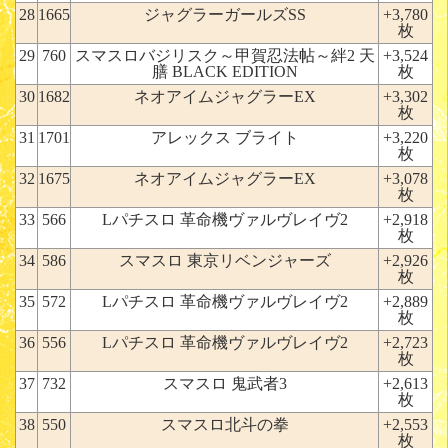
28
1665
ジャグラーガールズSS
+3,780
枚
29
760
スマスロバジリスク～甲賀忍法帖～絆2 天
+3,524
膳 BLACK EDITION
枚
30
1682
ネオアイムジャグラーEX
+3,302
枚
31
1701
アレックス ブライト
+3,220
枚
32
1675
ネオアイムジャグラーEX
+3,078
枚
33
566
Lパチスロ 革命機ヴァルヴレイヴ2
+2,918
枚
34
586
スマスロ 東京リベンジャーズ
+2,926
枚
35
572
Lパチスロ 革命機ヴァルヴレイヴ2
+2,889
枚
36
556
Lパチスロ 革命機ヴァルヴレイヴ2
+2,723
枚
37
732
スマスロ 鬼武者3
+2,613
枚
38
550
スマスロ北斗の拳
+2,553
枚