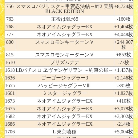
756
スマスロバジリスク～甲賀忍法帖～絆2 天膳
+8,724枚
BLACK EDITION
763
主役は銭形5
-160枚
768
ネオアイムジャグラーEX
+1,404枚
777
ネオアイムジャグラーEX
+4,048枚
800
スマスロモンキーターンＶ
+244,907
枚
815
スマスロモンキーターンＶ
+853枚
1610
プリズムナナ
-77枚
1618
LBパチスロ ヱヴァンゲリヲン ～約束の扉～
+1,437枚
1636
ゴーゴージャグラー3
+2,146枚
1655
ハッピージャグラーVⅢ
-395枚
1661
ミスタージャグラー
+1,827枚
1673
ネオアイムジャグラーEX
+410枚
1675
ネオアイムジャグラーEX
+3,078枚
1682
ネオアイムジャグラーEX
+3,302枚
1686
ネオアイムジャグラーEX
-214枚
1706
L 東京喰種
+5,004枚