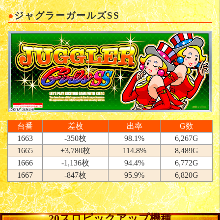
ジャグラーガールズSS
台番
差枚
出率
G数
1663
-350枚
98.1%
6,267G
1665
+3,780枚
114.8%
8,489G
1666
-1,136枚
94.4%
6,772G
1667
-847枚
95.9%
6,820G
20スロピックアップ機種