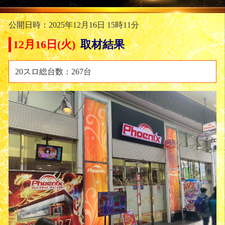
公開日時：2025年12月16日 15時11分
12月16日(火)
取材結果
20スロ総台数：267台