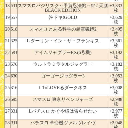
18
511
スマスロバジリスク～甲賀忍法帖～絆2 天膳
+3,833
BLACK EDITION
枚
19
557
沖ドキ!GOLD
+3,629
枚
20
518
スマスロ とある科学の超電磁砲2
+3,495
枚
21
325
L ダーリン・イン・ザ・フランキス
+3,361
枚
22
591
アイムジャグラーEX(6号機)
+3,192
枚
23
576
ウルトラミラクルジャグラー
+3,182
枚
24
630
ゴーゴージャグラー3
+3,053
枚
25
316
L ToLOVEるダークネス
+3,008
枚
26
695
スマスロ 東京リベンジャーズ
+2,988
枚
27
331
Lパチスロ かぐや様は告らせたい
+2,977
枚
28
311
パチスロ 革命機ヴァルヴレイヴ
+2,948
枚