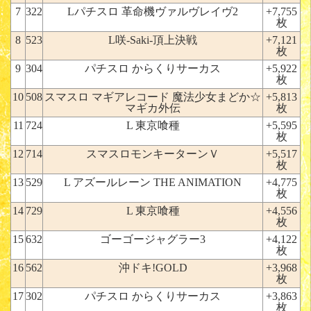
7
322
Lパチスロ 革命機ヴァルヴレイヴ2
+7,755
枚
8
523
L咲-Saki-頂上決戦
+7,121
枚
9
304
パチスロ からくりサーカス
+5,922
枚
10
508
スマスロ マギアレコード 魔法少女まどか☆
+5,813
マギカ外伝
枚
11
724
L 東京喰種
+5,595
枚
12
714
スマスロモンキーターンＶ
+5,517
枚
13
529
L アズールレーン THE ANIMATION
+4,775
枚
14
729
L 東京喰種
+4,556
枚
15
632
ゴーゴージャグラー3
+4,122
枚
16
562
沖ドキ!GOLD
+3,968
枚
17
302
パチスロ からくりサーカス
+3,863
枚