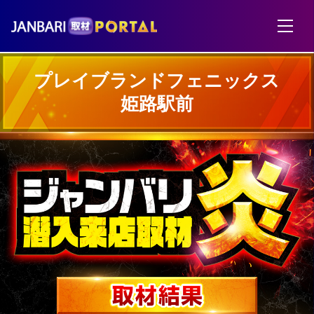
プレイブランドフェニックス
姫路駅前