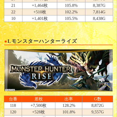
21
+1,464枚
105.8%
8,387G
22
+510枚
102.2%
7,814G
10
+1,401枚
105.5%
8,438G
Lモンスターハンターライズ
台番
差枚
出率
G数
118
+7,500枚
128.2%
8,872G
120
+528枚
101.8%
9,557G