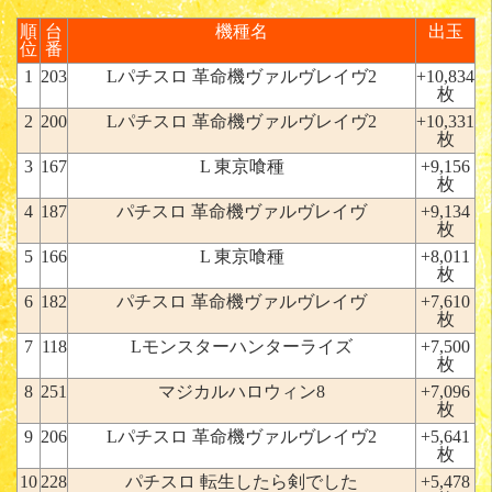
順
台
機種名
出玉
位
番
1
203
Lパチスロ 革命機ヴァルヴレイヴ2
+10,834
枚
2
200
Lパチスロ 革命機ヴァルヴレイヴ2
+10,331
枚
3
167
L 東京喰種
+9,156
枚
4
187
パチスロ 革命機ヴァルヴレイヴ
+9,134
枚
5
166
L 東京喰種
+8,011
枚
6
182
パチスロ 革命機ヴァルヴレイヴ
+7,610
枚
7
118
Lモンスターハンターライズ
+7,500
枚
8
251
マジカルハロウィン8
+7,096
枚
9
206
Lパチスロ 革命機ヴァルヴレイヴ2
+5,641
枚
10
228
パチスロ 転生したら剣でした
+5,478