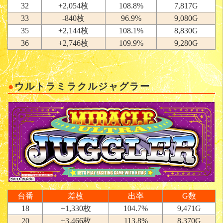
32
+2,054枚
108.8%
7,817G
33
-840枚
96.9%
9,080G
35
+2,144枚
108.1%
8,830G
36
+2,746枚
109.9%
9,280G
ウルトラミラクルジャグラー
台番
差枚
出率
G数
18
+1,330枚
104.7%
9,471G
20
+3,466枚
113.8%
8,370G