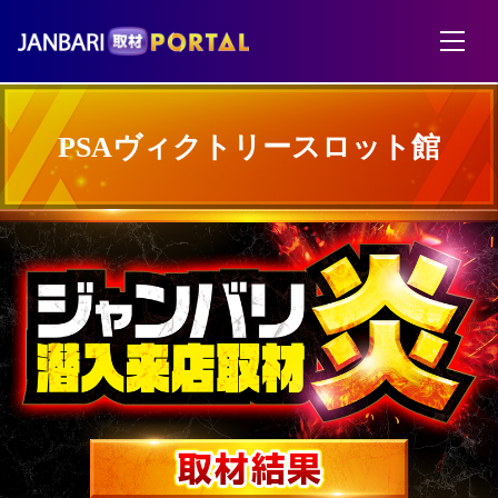
PSAヴィクトリースロット館