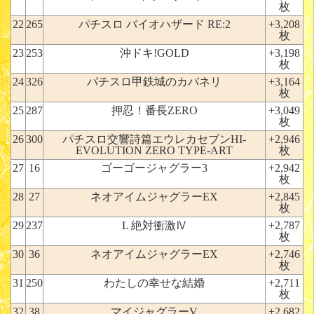
枚
22
265
パチスロ バイオハザード RE:2
+3,208
枚
23
253
沖ドキ!GOLD
+3,198
枚
24
326
パチスロ甲鉄城のカバネリ
+3,164
枚
25
287
押忍！番長ZERO
+3,049
枚
26
300
パチスロ交響詩篇エウレカセブンHI-
+2,946
EVOLUTION ZERO TYPE-ART
枚
27
16
ゴーゴージャグラー3
+2,942
枚
28
27
ネオアイムジャグラーEX
+2,845
枚
29
237
L 絶対衝激Ⅳ
+2,787
枚
30
36
ネオアイムジャグラーEX
+2,746
枚
31
250
わたしの幸せな結婚
+2,711
枚
32
38
マイジャグラーV
+2,682