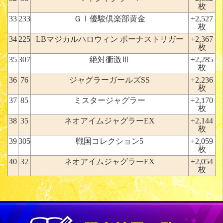
枚
33
233
ＧⅠ優駿倶楽部黄金
+2,527
枚
34
225
LBマジカルハロウィン ボーナストリガー
+2,367
枚
35
307
絶対衝激Ⅲ
+2,285
枚
36
76
ジャグラーガールズSS
+2,236
枚
37
85
ミスタージャグラー
+2,170
枚
38
35
ネオアイムジャグラーEX
+2,144
枚
39
305
戦国コレクション5
+2,059
枚
40
32
ネオアイムジャグラーEX
+2,054
枚