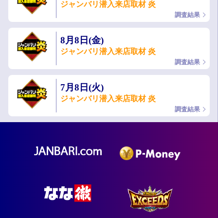
ジャンバリ潜入来店取材 炎
調査結果
8月8日(金)
ジャンバリ潜入来店取材 炎
調査結果
7月8日(火)
ジャンバリ潜入来店取材 炎
調査結果