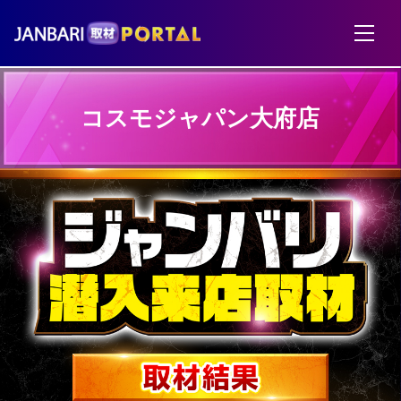
コスモジャパン大府店