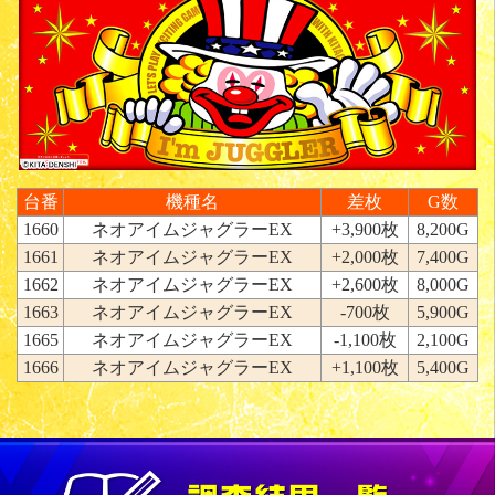
台番
機種名
差枚
G数
1660
ネオアイムジャグラーEX
+3,900枚
8,200G
1661
ネオアイムジャグラーEX
+2,000枚
7,400G
1662
ネオアイムジャグラーEX
+2,600枚
8,000G
1663
ネオアイムジャグラーEX
-700枚
5,900G
1665
ネオアイムジャグラーEX
-1,100枚
2,100G
1666
ネオアイムジャグラーEX
+1,100枚
5,400G