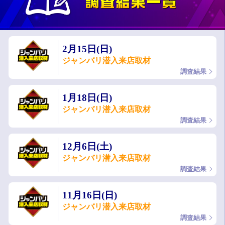
2月15日(日)
ジャンバリ潜入来店取材
調査結果
1月18日(日)
ジャンバリ潜入来店取材
調査結果
12月6日(土)
ジャンバリ潜入来店取材
調査結果
11月16日(日)
ジャンバリ潜入来店取材
調査結果