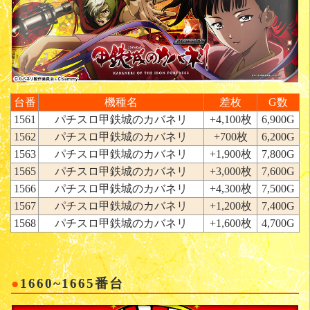
台番
機種名
差枚
G数
1561
パチスロ甲鉄城のカバネリ
+4,100枚
6,900G
1562
パチスロ甲鉄城のカバネリ
+700枚
6,200G
1563
パチスロ甲鉄城のカバネリ
+1,900枚
7,800G
1565
パチスロ甲鉄城のカバネリ
+3,000枚
7,600G
1566
パチスロ甲鉄城のカバネリ
+4,300枚
7,500G
1567
パチスロ甲鉄城のカバネリ
+1,200枚
7,400G
1568
パチスロ甲鉄城のカバネリ
+1,600枚
4,700G
1660~1665番台