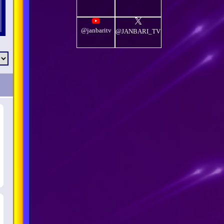
@janbaritv
@JANBARI_TV