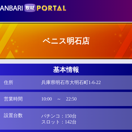
ベニス明石店
基本情報
住所
兵庫県明石市大明石町1-6-22
営業時間
10:00 ～ 22:50
設置台数
パチンコ：150台
スロット：142台